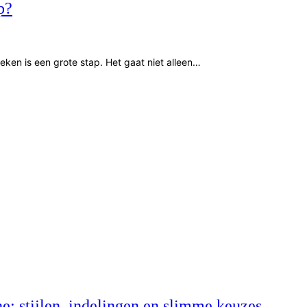
p?
en is een grote stap. Het gaat niet alleen…
: stijlen, indelingen en slimme keuzes