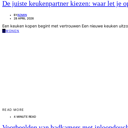
De juiste keukenpartner kiezen: waar let je o
BY
ADMIN
28 APRIL 2026
Een keuken kopen begint met vertrouwen Een nieuwe keuken uitzoek
W
WONEN
READ MORE
4 MINUTE READ
Voorbeelden van badkamers met inloopdouche