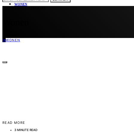
WONEN
BROWSING CATEGORY
Wonen
40 POSTS
W
WONEN
READ MORE
3 MINUTE READ