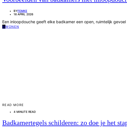
BY
FEMKE
16 APRIL 2026
Een inloopdouche geeft elke badkamer een open, ruimtelijk gevoel é
W
WONEN
READ MORE
4 MINUTE READ
Badkamertegels schilderen: zo doe je het sta