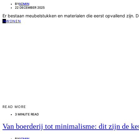
BY
ADMIN
22 DECEMBER 2025
Er bestaan meubelstukken en materialen die eerst opvallend zijn. 
W
WONEN
READ MORE
3 MINUTE READ
Van boerderij tot minimalisme: dit zijn de k
BY
ADMIN