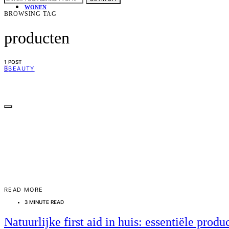
WONEN
BROWSING TAG
producten
1 POST
B
BEAUTY
READ MORE
3 MINUTE READ
Natuurlijke first aid in huis: essentiële prod