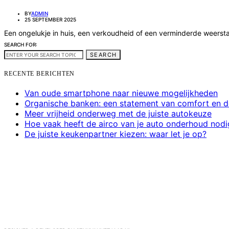
BY
ADMIN
25 SEPTEMBER 2025
Een ongelukje in huis, een verkoudheid of een verminderde weers
SEARCH FOR:
SEARCH
RECENTE BERICHTEN
Van oude smartphone naar nieuwe mogelijkheden
Organische banken: een statement van comfort en d
Meer vrijheid onderweg met de juiste autokeuze
Hoe vaak heeft de airco van je auto onderhoud nodi
De juiste keukenpartner kiezen: waar let je op?