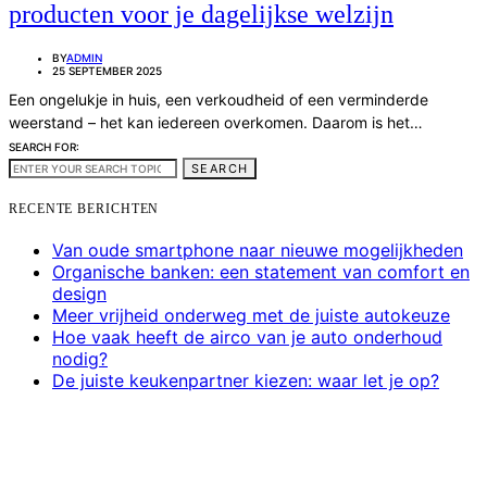
producten voor je dagelijkse welzijn
BY
ADMIN
25 SEPTEMBER 2025
Een ongelukje in huis, een verkoudheid of een verminderde
weerstand – het kan iedereen overkomen. Daarom is het…
SEARCH FOR:
SEARCH
RECENTE BERICHTEN
Van oude smartphone naar nieuwe mogelijkheden
Organische banken: een statement van comfort en
design
Meer vrijheid onderweg met de juiste autokeuze
Hoe vaak heeft de airco van je auto onderhoud
nodig?
De juiste keukenpartner kiezen: waar let je op?