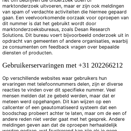
het om bedrijven die onderzoek doen of
marktonderzoek uitvoeren, maar er zijn ook meldingen
van spam of verdachte activiteiten die hiermee gepaard
gaan. Een veelvoorkomende oorzaak voor oproepen van
dit nummer is dat het gebruikt wordt door
marktonderzoeksbureaus, zoals Desan Research
Solutions. Dit bureau voert bijvoorbeeld onderzoek uit in
opdracht van gemeenten of andere organisaties, waarbij
ze consumenten om feedback vragen over bepaalde
diensten of producten.
Gebruikerservaringen met +31 202266212
Op verschillende websites waar gebruikers hun
ervaringen met telefoonnummers delen, zijn er diverse
reacties te vinden over dit specifieke nummer. Veel
mensen melden dat ze gebeld werden, maar dat er
meteen werd opgehangen. Dit kan wijzen op een
callcenter of een geautomatiseerd systeem dat een
boodschap probeert achter te laten, maar om de een of
andere reden niet verder gaat met het gesprek. Andere
meldingen geven aan dat de oproepen herhaaldelijk
werden gedaan, wat frustrerend kan zijn als je geen