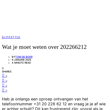
L
LIFESTYLE
Wat je moet weten over 202266212
BY
TOM DE BOER
9 JANUARI 2025
4 MINUTE READ
0
SHARES
0
0
0
0
Heb je onlangs een oproep ontvangen van het
telefoonnummer +31 20 226 62 12 en vraag je je af wie
er achter schuilt? Dit kan frustrerend zijn, vooral als je