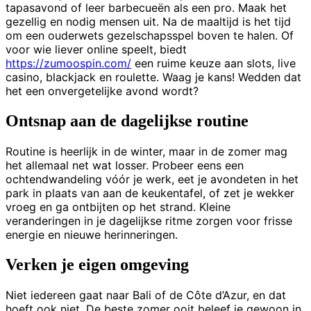
tapasavond of leer barbecueën als een pro. Maak het
gezellig en nodig mensen uit. Na de maaltijd is het tijd
om een ouderwets gezelschapsspel boven te halen. Of
voor wie liever online speelt, biedt
https://zumoospin.com/
een ruime keuze aan slots, live
casino, blackjack en roulette. Waag je kans! Wedden dat
het een onvergetelijke avond wordt?
Ontsnap aan de dagelijkse routine
Routine is heerlijk in de winter, maar in de zomer mag
het allemaal net wat losser. Probeer eens een
ochtendwandeling vóór je werk, eet je avondeten in het
park in plaats van aan de keukentafel, of zet je wekker
vroeg en ga ontbijten op het strand. Kleine
veranderingen in je dagelijkse ritme zorgen voor frisse
energie en nieuwe herinneringen.
Verken je eigen omgeving
Niet iedereen gaat naar Bali of de Côte d’Azur, en dat
hoeft ook niet. De beste zomer ooit beleef je gewoon in