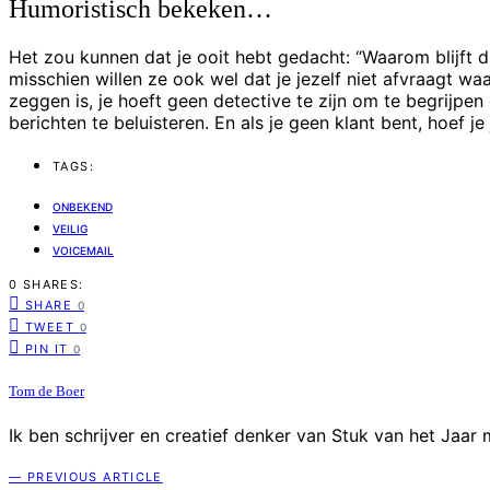
Humoristisch bekeken…
Het zou kunnen dat je ooit hebt gedacht: “Waarom blijft d
misschien willen ze ook wel dat je jezelf niet afvraagt wa
zeggen is, je hoeft geen detective te zijn om te begrijpe
berichten te beluisteren. En als je geen klant bent, hoef 
TAGS:
ONBEKEND
VEILIG
VOICEMAIL
0 SHARES:
SHARE
0
TWEET
0
PIN IT
0
Tom de Boer
Ik ben schrijver en creatief denker van Stuk van het Jaar
— PREVIOUS ARTICLE