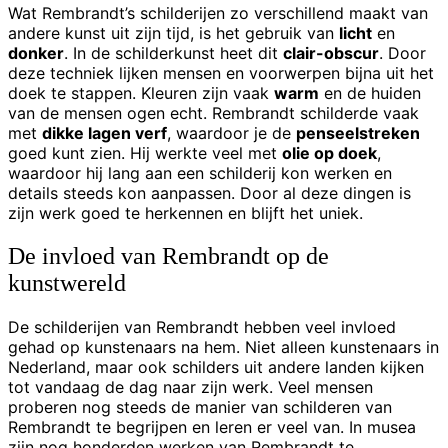
Wat Rembrandt’s schilderijen zo verschillend maakt van
andere kunst uit zijn tijd, is het gebruik van
licht
en
donker
. In de schilderkunst heet dit
clair-obscur
. Door
deze techniek lijken mensen en voorwerpen bijna uit het
doek te stappen. Kleuren zijn vaak
warm
en de huiden
van de mensen ogen echt. Rembrandt schilderde vaak
met
dikke lagen verf
, waardoor je de
penseelstreken
goed kunt zien. Hij werkte veel met
olie op doek
,
waardoor hij lang aan een schilderij kon werken en
details steeds kon aanpassen. Door al deze dingen is
zijn werk goed te herkennen en blijft het uniek.
De invloed van Rembrandt op de
kunstwereld
De schilderijen van Rembrandt hebben veel invloed
gehad op kunstenaars na hem. Niet alleen kunstenaars in
Nederland, maar ook schilders uit andere landen kijken
tot vandaag de dag naar zijn werk. Veel mensen
proberen nog steeds de manier van schilderen van
Rembrandt te begrijpen en leren er veel van. In musea
zijn nog honderden werken van Rembrandt te