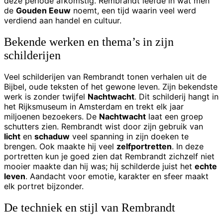
deze periode afkomstig. Rembrandt leefde in wat men
de
Gouden Eeuw
noemt, een tijd waarin veel werd
verdiend aan handel en cultuur.
Bekende werken en thema’s in zijn
schilderijen
Veel schilderijen van Rembrandt tonen verhalen uit de
Bijbel, oude teksten of het gewone leven. Zijn bekendste
werk is zonder twijfel
Nachtwacht
. Dit schilderij hangt in
het Rijksmuseum in Amsterdam en trekt elk jaar
miljoenen bezoekers. De
Nachtwacht
laat een groep
schutters zien. Rembrandt wist door zijn gebruik van
licht
en
schaduw
veel spanning in zijn doeken te
brengen. Ook maakte hij veel
zelfportretten
. In deze
portretten kun je goed zien dat Rembrandt zichzelf niet
mooier maakte dan hij was; hij schilderde juist het
echte
leven
. Aandacht voor emotie, karakter en sfeer maakt
elk portret bijzonder.
De techniek en stijl van Rembrandt