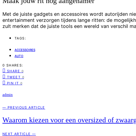
Maak jouw rit nog aangenamer
Met de juiste gadgets en accessoires wordt autorijden nie
entertainment verzorgen tijdens lange ritten: de mogelijkh
zult merken dat de juiste tools een wereld van verschil m
TAGS:
ACCESSOIRES
AUTO
0 SHARES:
SHARE
0
TWEET
0
PIN IT
0
admin
— PREVIOUS ARTICLE
Waarom kiezen voor een oversized of zwaarg
NEXT ARTICLE —