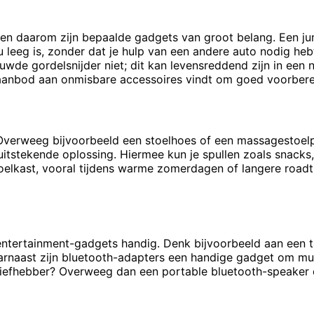
en daarom zijn bepaalde gadgets van groot belang. Een jum
u leeg is, zonder dat je hulp van een andere auto nodig h
de gordelsnijder niet; dit kan levensreddend zijn in een 
 aanbod aan onmisbare accessoires vindt om goed voorbere
Overweeg bijvoorbeeld een stoelhoes of een massagestoelpa
uitstekende oplossing. Hiermee kun je spullen zoals snacks
elkast, vooral tijdens warme zomerdagen of langere roadtri
n entertainment-gadgets handig. Denk bijvoorbeeld aan een 
arnaast zijn bluetooth-adapters een handige gadget om mu
iefhebber? Overweeg dan een portable bluetooth-speaker di