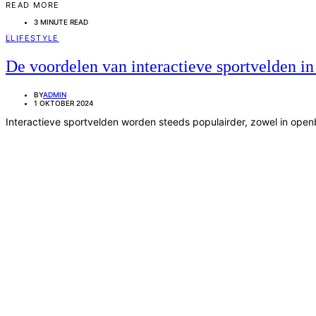
READ MORE
3 MINUTE READ
L
LIFESTYLE
De voordelen van interactieve sportvelden in 
BY
ADMIN
1 OKTOBER 2024
Interactieve sportvelden worden steeds populairder, zowel in openb